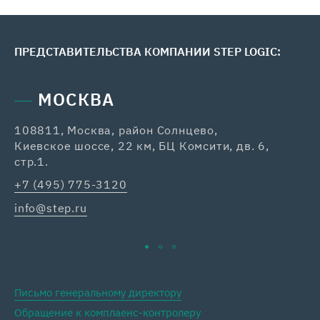
ПРЕДСТАВИТЕЛЬСТВА КОМПАНИИ STEP LOGIC:
МОСКВА
108811, Москва, район Солнцево,
42
Киевское шоссе, 22 км, БЦ Комсити, дв. 6,
+7
стр.1.
ka
+7 (495) 775-3120
info@step.ru
Письмо генеральному директору
Обращение к комплаенс-контролеру