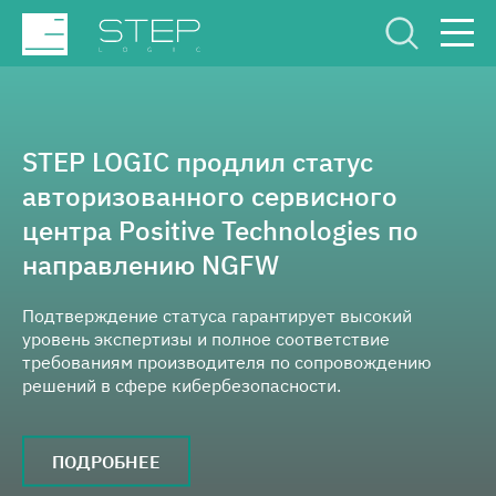
Сервисный Центр
Рус
Eng
STEP LOGIC продлил статус
авторизованного сервисного
центра Positive Technologies по
направлению NGFW
О компании
Подтверждение статуса гарантирует высокий
уровень экспертизы и полное соответствие
требованиям производителя по сопровождению
Компетенции и услуги
решений в сфере кибербезопасности.
Отрасли
ПОДРОБНЕЕ
Проекты