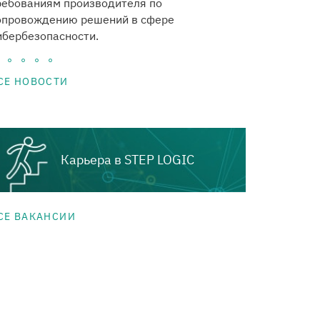
ребованиям производителя по
карту – дост
опровождению решений в сфере
установленн
ибербезопасности.
котором авто
СЕ НОВОСТИ
Карьера в STEP LOGIC
СЕ ВАКАНСИИ