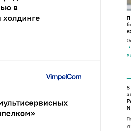
ью в
 холдинге
П
б
к
О
В
S
а
мультисервисных
P
N
мпелком»
П
у