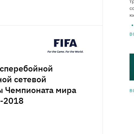
т
с
к
В
есперебойной
ой сетевой
ы Чемпионата мира
В
A-2018