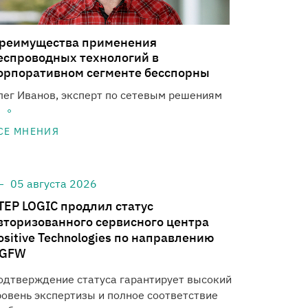
реимущества применения
Скоро в па
еспроводных технологий в
появится Wi
орпоративном сегменте бесспорны
Валерий Луто
лег Иванов, эксперт по сетевым решениям
сетевых реш
СЕ МНЕНИЯ
05 августа 2026
28 июля 
TEP LOGIC продлил статус
STEP LOGIC
вторизованного сервисного центра
пилотный п
ositive Technologies по направлению
цифрового 
GFW
Теперь студе
одтверждение статуса гарантирует высокий
сотрудникам 
ровень экспертизы и полное соответствие
не обязатель