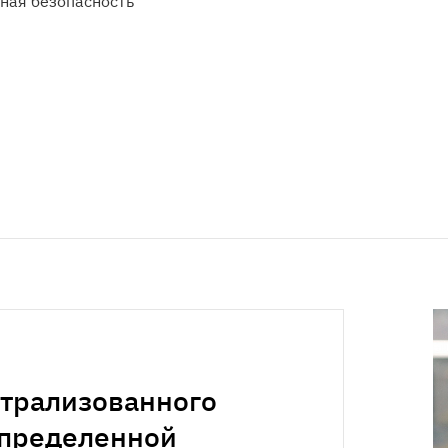
ная безопасность
трализованного
спределенной