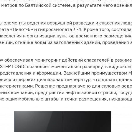
 метров по Балтийской системе, в результате чего возник
ы элементы ведения воздушной разведки и спасения люд
ета «Пилот-6» и гидросамолета Л-4. Кроме того, состоял
населения и организации пунктов временного размещения,
анции, откачке воды из затопленных зданий, проведения 
» обеспечивал мониторинг действий спасателей в режиме
 STEP LOGIC позволяет моментально развернуть видеокон
представления информации. Важнейшим преимуществом «В
овиях и широких диапазонах температур, что делает дан
ктеристиками. Решение предназначено для силовых ведо
ьных компаний, предприятий нефтегазовой отрасли, госуд
имеющих мобильные штабы и точки размещения, нуждающи