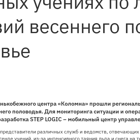
ных учениях по
ий весеннего п
вье
конькобежного центра «Коломна» прошли регионал
его половодья. Для мониторинга ситуации и опер
азработка STEP LOGIC – мобильный центр управле
представители различных служб и ведомств, отвечающих
генде учений, из-за интенсивного таяния льда и снега на