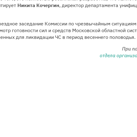
нтирует
Никита Кочергин
, директор департамента унифи
ыездное заседание Комиссии по чрезвычайным ситуациям
смотр готовности сил и средств Московской областной си
енных для ликвидации ЧС в период весеннего половодья.
При п
отдела организ