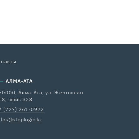
нтакты
АЛМА-АТА
50000, Алма-Ата, ул. Желтоксан
18, офис 328
7 (727) 261-0972
ales@steplogic.kz