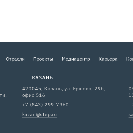
Отрасли
Проекты
Медиацентр
Карьера
Ко
КАЗАНЬ
,
420045, Казань, ул. Ершова, 29б,
0
ти,
офис 516
1
+7 (843) 299-7960
+
kazan@step.ru
s