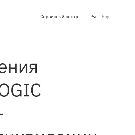
Сервисный центр
Рус
Eng
ения
LOGIC
-