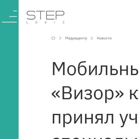
Медиацентр
Новости
О компании
Мобильны
Компетенции и
«Визор» 
услуги
Отрасли
принял уч
Проекты