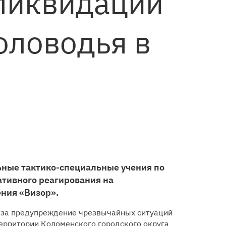
 ликвидации
оловодья в
ьные тактико-специальные учения по
ативного реагирования на
ния «Визор».
 за предупреждение чрезвычайных ситуаций
 территории Коломенского городского округа