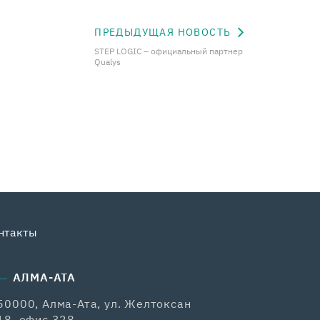
ПРЕДЫДУЩАЯ НОВОСТЬ
STEP LOGIC – официальный партнер
Qualys
нтакты
АЛМА-АТА
50000, Алма-Ата, ул. Желтоксан
18, офис 328