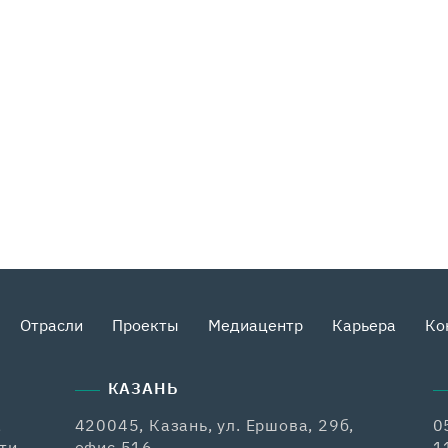
Отрасли
Проекты
Медиацентр
Карьера
Ко
КАЗАНЬ
,
420045, Казань, ул. Ершова, 29б,
0
ти,
офис 516
1