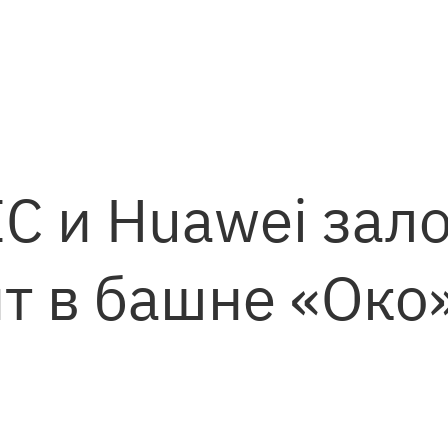
C и Huawei зал
т в башне «Око