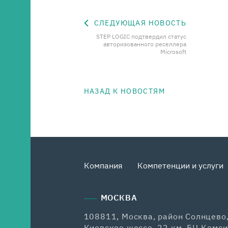
СЛЕДУЮЩАЯ НОВОСТЬ
STEP LOGIC подтвердил статус
авторизованного реселлера
Microsoft
НАЗАД К НОВОСТЯМ
Компания
Компетенции и услуги
МОСКВА
108811, Москва, район Солнцево
Киевское шоссе, 22 км, БЦ Комси