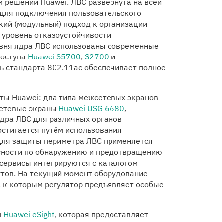
 решений Huawei. ЛВС развернута на всей
 для подключения пользовательского
кий (модульный) подход к организации
уровень отказоустойчивости
овня ядра ЛВС использованы современные
доступа
Huawei S5700
,
S2700
и
ть стандарта 802.11ac обеспечивает полное
ты Huawei: два типа межсетевых экранов –
сетевые экраны
Huawei USG 6680
,
дра ЛВС для различных органов
остигается путём использования
 Для защиты периметра ЛВС применяется
сности по обнаружению и предотвращению
 сервисы интегрируются с каталогом
утов. На текущий момент оборудование
 к которым регулятор предъявляет особые
м
Huawei eSight
, которая предоставляет