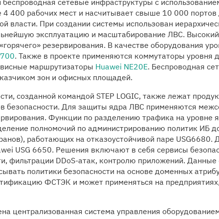
и беспроводная сетевые инфраструктуры с использованием
е 4 400 рабочих мест и насчитывает свыше 10 000 портов
ой власти. При создании системы использован иерархичес
льнейшую эксплуатацию и масштабирование ЛВС. Высокий 
 «горячего» резервирования. В качестве оборудования ур
2700
. Также в проекте применяются коммутаторы уровня 
рвисные маршрутизаторы
Huawei NE20E
. Беспроводная се
казчиком зон и офисных площадей.
сти, созданной командой STEP LOGIC, также лежат продук
ров безопасности. Для защиты ядра ЛВС применяются меж
рвирования. Функции по разделению трафика на уровне я
зделение полномочий по администрированию политик ИБ д
ранов), работающих на отказоустойчивой паре USG6680.
awei USG 6650. Решения включают в себя сервисы безопа
ти, фильтрации DDoS-атак, контролю приложений. Данные
исывать политики безопасности на основе доменных атриб
тификацию ФСТЭК и может применяться на предприятиях,
рена централизованная система управления оборудование