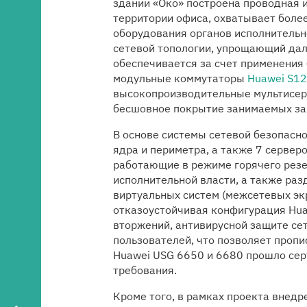
здании «Око» построена проводная 
территории офиса, охватывает боле
оборудования органов исполнительн
сетевой топологии, упрощающий да
обеспечивается за счет применения
модульные коммутаторы
Huawei S1
высокопроизводительные мультисе
бесшовное покрытие занимаемых за
В основе системы сетевой безопасно
ядра и периметра, а также 7 серве
работающие в режиме горячего резе
исполнительной власти, а также ра
виртуальных систем (межсетевых эк
отказоустойчивая конфигурация Hu
вторжений, антивирусной защите се
пользователей, что позволяет проп
Huawei USG 6650 и 6680 прошло сер
требования.
Кроме того, в рамках проекта внед