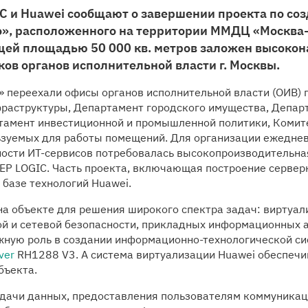
IC и Huawei сообщают о завершении проекта по со
о», расположенного на территории ММДЦ «Москва-
общей площадью 50 000 кв. метров заложен высок
ков органов исполнительной власти г. Москвы.
» переехали офисы органов исполнительной власти (ОИВ) 
раструктуры, Департамент городского имущества, Департ
амент инвестиционной и промышленной политики, Комитет
ьзуемых для работы помещений. Для организации ежедне
ности ИТ-сервисов потребовалась высокопроизводительна
EP LOGIC. Часть проекта, включающая построение серверн
 базе технологий Huawei.
на объекте для решения широкого спектра задач: виртуа
й и сетевой безопасности, прикладных информационных а
ажную роль в создании информационно-технологической си
ver
RH1288 V3. А система виртуализации Huawei обеспечи
бъекта.
едачи данных, предоставления пользователям коммуника