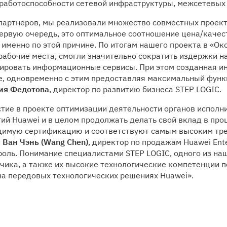
работоспособности сетевой инфраструктуры, межсетевых 
 партнеров, мы реализовали множество совместных проект
ервую очередь, это оптимальное соотношение цена/качес
именно по этой причине. По итогам нашего проекта в «Ок
рабочие места, смогли значительно сократить издержки 
ировать информационные сервисы. При этом созданная и
ие, одновременно с этим предоставляя максимальный фун
ия Федотова
, директор по развитию бизнеса STEP LOGIC.
тие в проекте оптимизации деятельности органов исполни
й Huawei и в целом продолжать делать свой вклад в пр
димую сертификацию и соответствуют самым высоким тре
т
Ван Чэнь (Wang Chen)
, директор по продажам Huawei Ent
роль. Понимание специалистами STEP LOGIC, одного из на
зчика, а также их высокие технологические компетенции 
на передовых технологических решениях Huawei».