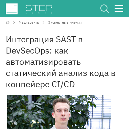
Медиацентр
Экспертные мнения
Сервисный Центр
Рус
Eng
Интеграция SAST в
DevSecOps: как
автоматизировать
статический анализ кода в
О компании
конвейере CI/CD
Компетенции и услуги
Отрасли
Проекты