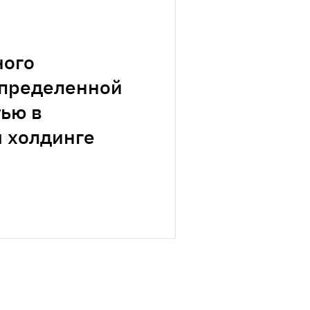
ного
спределенной
ью в
 холдинге