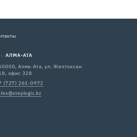
нтакты
АЛМА-АТА
50000, Алма-Ата, ул. Желтоксан
18, офис 328
7 (727) 261-0972
ales@steplogic.kz