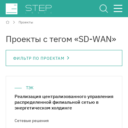
Проекты
Сервисный Центр
Рус
Eng
Проекты с тегом «SD-WAN»
ФИЛЬТР ПО ПРОЕКТАМ
О компании
ТЭК
Компетенции и услуги
Реализация централизованного управления
распределенной филиальной сетью в
энергетическом холдинге
Отрасли
Сетевые решения
Проекты