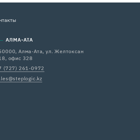
нтакты
АЛМА-АТА
50000, Алма-Ата, ул. Желтоксан
18, офис 328
7 (727) 261-0972
ales@steplogic.kz