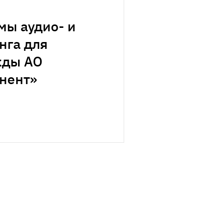
мы аудио- и
нга для
жды АО
нент»