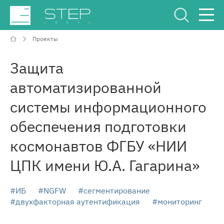
Проекты
Сервисный Центр
Рус
Eng
Защита
автоматизированной
системы информационного
обеспечения подготовки
О компании
космонавтов ФГБУ «НИИ
ЦПК имени Ю.А. Гагарина»
Компетенции и услуги
Отрасли
#ИБ
#NGFW
#сегментирование
#двухфакторная аутентификация
#мониторинг
Проекты