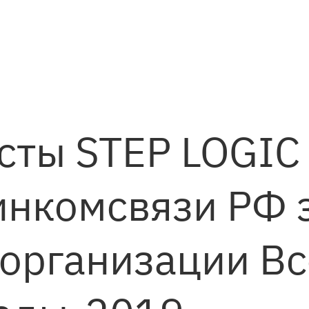
сты STEP LOGIC
инкомсвязи РФ 
в организации В