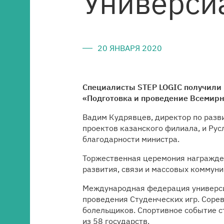
Универси
Медиацентр
Карьера
20 ЯНВАРЯ 2020
Контакты
Специалисты STEP LOGIC получили 
«Подготовка и проведение Всемирн
Вадим Кудрявцев, директор по разв
проектов казанского филиала, и Ру
благодарности министра.
Торжественная церемония награжд
развития, связи и массовых коммун
Международная федерация университ
проведения Студенческих игр. Соре
болельщиков. Спортивное событие ст
из 58 государств.