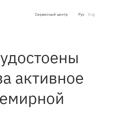
Сервисный центр
Рус
Eng
 удостоены
за активное
семирной