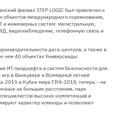
занский филиал STEP LOGIC был привлечен к
х объектов международного соревнования,
Т и инженерных систем: магистральную,
КУД, видеонаблюдение, телефонную связь и
производительности дата-центров, а также в
е чем 40 объектах Универсиады.
ия ИТ-ландшафта и систем безопасности для
игр в Ванкувере и Всемирной летней
а-2015 и Кубке мира FIFA-2018, теперь – на
сенные на большие расстояния, парк
 специалистов высоких компетенций и
мируют характер команды и позволяют