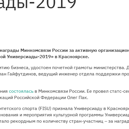
ады-2019
награды Минкомсвязи России за активную организацион
ой Универсиады-2019» в Красноярске.
итию бизнеса, удостоен почетной грамоты министерства. 
слан Гайфутдинов, ведущий инженер отдела поддержки пр
ения
состоялась
в Минкомсвязи России. Ее провел статс-с
икаций Российской Федерации Олег Пак.
етского спорта (FISU) признала Универсиаду в Краснояр
внования и мероприятия культурной программы Универсиа
ало рекордным по количеству стран-участниц – за награ