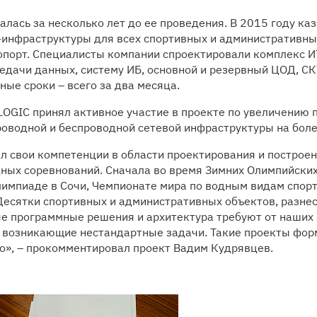
лась за несколько лет до ее проведения. В 2015 году ка
-инфраструктуры для всех спортивных и административны
опорт. Специалисты компании спроектировали комплекс И
едачи данных, систему ИБ, основной и резервный ЦОД, С
ные сроки – всего за два месяца.
LOGIC принял активное участие в проекте по увеличению 
роводной и беспроводной сетевой инфраструктуры на боле
л свои компетенции в области проектирования и построен
ых соревнований. Сначала во время Зимних Олимпийских 
лимпиаде в Сочи, Чемпионате мира по водным видам спорт
Десятки спортивных и административных объектов, разне
е программные решения и архитектура требуют от наших
о возникающие нестандартные задачи. Такие проекты фор
но», – прокомментировал проект Вадим Кудрявцев.