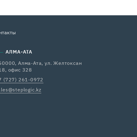
нтакты
АЛМА-АТА
50000, Алма-Ата, ул. Желтоксан
18, офис 328
7 (727) 261-0972
ales@steplogic.kz