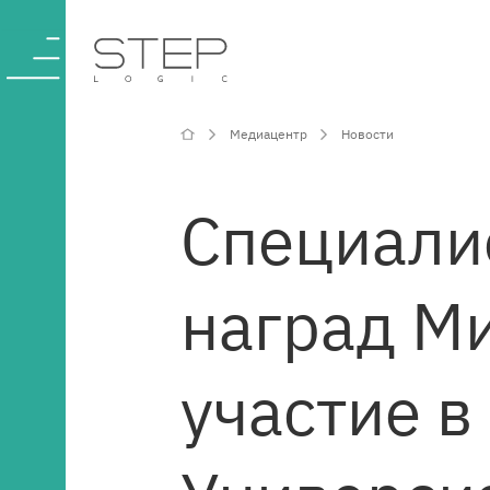
Медиацентр
Новости
О компании
Специали
Компетенции и
наград М
услуги
Отрасли
участие 
Проекты