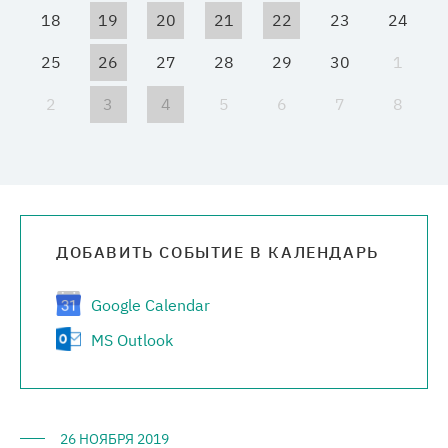
18
19
20
21
22
23
24
Медиацентр
25
26
27
28
29
30
1
Карьера
2
3
4
5
6
7
8
Контакты
ДОБАВИТЬ СОБЫТИЕ В КАЛЕНДАРЬ
Google Calendar
MS Outlook
26 НОЯБРЯ 2019