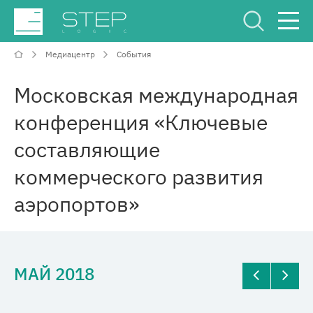
Медиацентр
События
Сервисный Центр
Рус
Eng
Московская международная
конференция «Ключевые
составляющие
коммерческого развития
О компании
аэропортов»
Компетенции и услуги
Отрасли
МАЙ 2018
Проекты