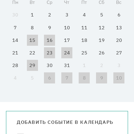
Пн
Вт
Ср
Чт
Пт
Сб
Вс
Медиацентр
30
1
2
3
4
5
6
Карьера
7
8
9
10
11
12
13
14
15
16
17
18
19
20
Контакты
21
22
23
24
25
26
27
28
29
30
31
1
2
3
4
5
6
7
8
9
10
ДОБАВИТЬ СОБЫТИЕ В КАЛЕНДАРЬ