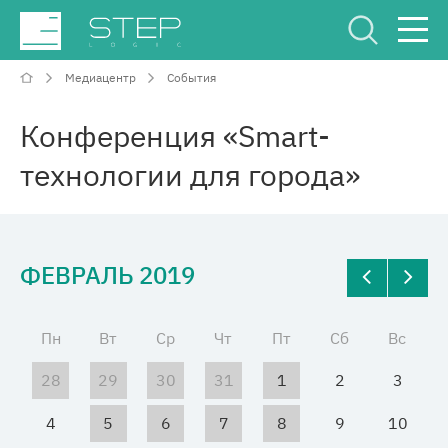
Медиацентр
События
Сервисный Центр
Рус
Eng
Конференция «Smart-
технологии для города»
ФЕВРАЛЬ 2019
О компании
Компетенции и услуги
Пн
Вт
Ср
Чт
Пт
Сб
Вс
28
29
30
31
1
2
3
Отрасли
4
5
6
7
8
9
10
Проекты