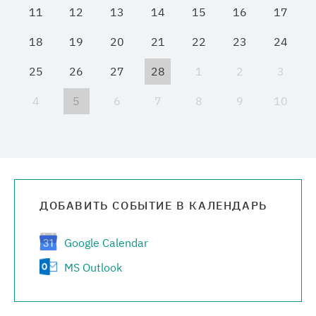
11
12
13
14
15
16
17
Медиацентр
18
19
20
21
22
23
24
Карьера
25
26
27
28
1
2
3
4
5
6
7
8
9
10
Контакты
ДОБАВИТЬ СОБЫТИЕ В КАЛЕНДАРЬ
Google Calendar
MS Outlook